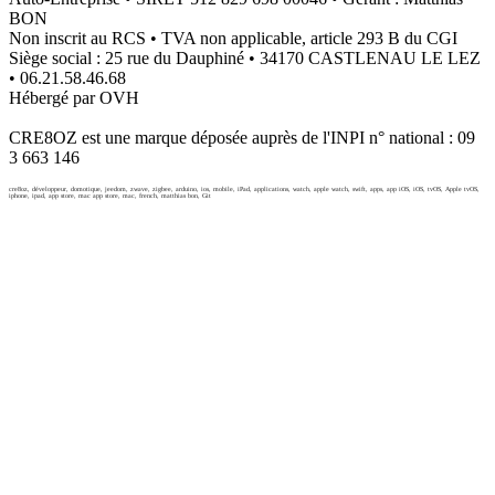
BON
Non inscrit au RCS • TVA non applicable, article 293 B du CGI
Siège social : 25 rue du Dauphiné • 34170 CASTLENAU LE LEZ
• 06.21.58.46.68
Hébergé par OVH
CRE8OZ est une marque déposée auprès de l'INPI n° national : 09
3 663 146
cre8oz, développeur, domotique, jeedom, zwave, zigbee, arduino, ios, mobile, iPad, applications, watch, apple watch, swift, apps, app iOS, iOS, tvOS, Apple tvOS,
iphone, ipad, app store, mac app store, mac, french, matthias bon, Git